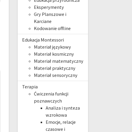
Edukacja przyrodnicza
Eksperymenty
Gry Planszowe i
Karciane
Kodowanie offline
Edukacja Montessori
Materiał językowy
Materiał kosmiczny
Materiał matematyczny
Materiał praktyczny
Materiał sensoryczny
Terapia
Ćwiczenia funkcji
poznawczych
Analiza i synteza
wzrokowa
Emocje, relacje
czasowe i