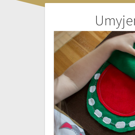
Nawigacja
Umyje
wpisu