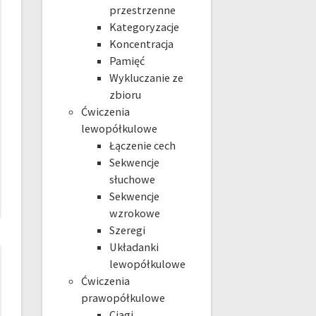
przestrzenne
Kategoryzacje
Koncentracja
Pamięć
Wykluczanie ze
zbioru
Ćwiczenia
lewopółkulowe
Łączenie cech
Sekwencje
słuchowe
Sekwencje
wzrokowe
Szeregi
Układanki
lewopółkulowe
Ćwiczenia
prawopółkulowe
Ciągi