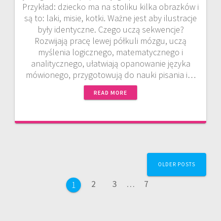
Przykład: dziecko ma na stoliku kilka obrazków i
są to: laki, misie, kotki. Ważne jest aby ilustracje
były identyczne. Czego uczą sekwencje?
Rozwijają pracę lewej półkuli mózgu, uczą
myślenia logicznego, matematycznego i
analitycznego, ułatwiają opanowanie języka
mówionego, przygotowują do nauki pisania i…
READ MORE
Posts
OLDER POSTS
navigation
Page
Page
Page
2
3
…
7
Page
1