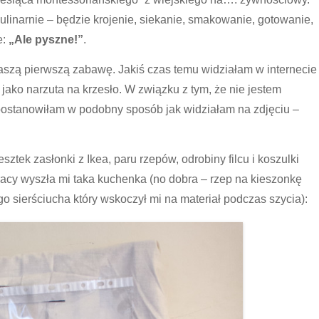
ulinarnie – będzie krojenie, siekanie, smakowanie, gotowanie,
e:
„Ale pyszne!”
.
szą pierwszą zabawę. Jakiś czas temu widziałam w internecie
jako narzuta na krzesło. W związku z tym, że nie jestem
 postanowiłam w podobny sposób jak widziałam na zdjęciu –
ztek zasłonki z Ikea, paru rzepów, odrobiny filcu i koszulki
racy wyszła mi taka kuchenka (no dobra – rzep na kieszonkę
o sierściucha który wskoczył mi na materiał podczas szycia):