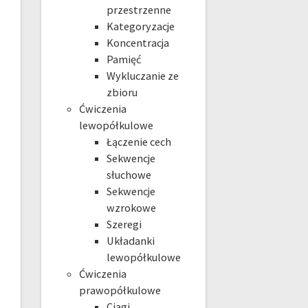
przestrzenne
Kategoryzacje
Koncentracja
Pamięć
Wykluczanie ze
zbioru
Ćwiczenia
lewopółkulowe
Łączenie cech
Sekwencje
słuchowe
Sekwencje
wzrokowe
Szeregi
Układanki
lewopółkulowe
Ćwiczenia
prawopółkulowe
Ciągi