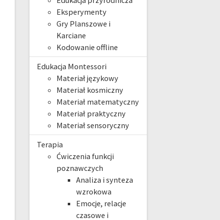
Edukacja przyrodnicza
Eksperymenty
Gry Planszowe i
Karciane
Kodowanie offline
Edukacja Montessori
Materiał językowy
Materiał kosmiczny
Materiał matematyczny
Materiał praktyczny
Materiał sensoryczny
Terapia
Ćwiczenia funkcji
poznawczych
Analiza i synteza
wzrokowa
Emocje, relacje
czasowe i