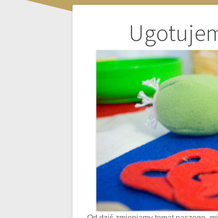
Nawigacja
Ugotujem
wpisu
Od dziś zmieniamy temat naszego „mi