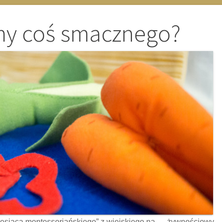
y coś smacznego?
esiąca montessoriańskiego” z wiejskiego na…. żywnościowy.