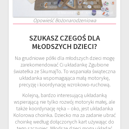
Opowieść Bożonarodzeniowa
SZUKASZ CZEGOŚ DLA
MŁODSZYCH DZIECI?
Na grudniowe półki dla młodszych dzieci mogę
zarekomendować Ci układankę Zgubione
światełka ze SkumajTo. To wspaniała świąteczna
układanka wspomagająca małą motorykę,
precyzję i koordynację wzrokowo-ruchową.
Kolejną, bardzo interesującą układanką
wspierającą nie tylko rozwój motoryki małej, ale
także koordynację ręka – oko, jest układanka
Kolorowa choinka. Dziecko ma za zadanie ubrać
choinkę według dołączonych kart używając do
tego szczypiec. Młodsze dzieci mogą układać