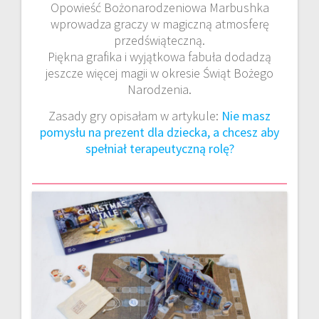
Opowieść Bożonarodzeniowa Marbushka
wprowadza graczy w magiczną atmosferę
przedświąteczną.
Piękna grafika i wyjątkowa fabuła dodadzą
jeszcze więcej magii w okresie Świąt Bożego
Narodzenia.
Zasady gry opisałam w artykule:
Nie masz
pomysłu na prezent dla dziecka, a chcesz aby
spełniał terapeutyczną rolę?