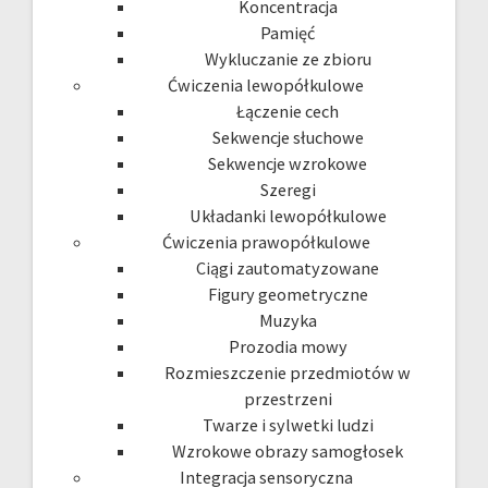
Koncentracja
Pamięć
Wykluczanie ze zbioru
Ćwiczenia lewopółkulowe
Łączenie cech
Sekwencje słuchowe
Sekwencje wzrokowe
Szeregi
Układanki lewopółkulowe
Ćwiczenia prawopółkulowe
Ciągi zautomatyzowane
Figury geometryczne
Muzyka
Prozodia mowy
Rozmieszczenie przedmiotów w
przestrzeni
Twarze i sylwetki ludzi
Wzrokowe obrazy samogłosek
Integracja sensoryczna