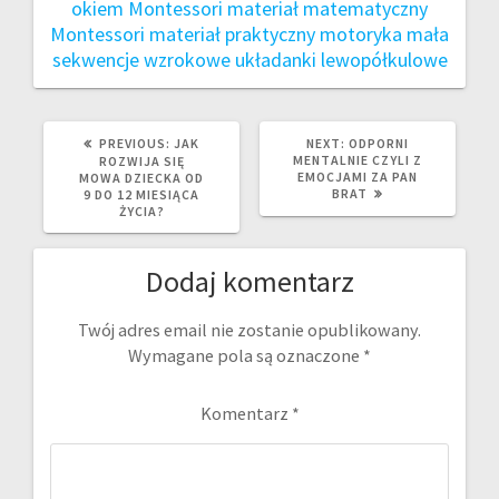
okiem
Montessori materiał matematyczny
Montessori materiał praktyczny
motoryka mała
sekwencje wzrokowe
układanki lewopółkulowe
PREVIOUS
NEXT
PREVIOUS:
JAK
NEXT:
ODPORNI
POST:
POST:
MENTALNIE CZYLI Z
ROZWIJA SIĘ
EMOCJAMI ZA PAN
MOWA DZIECKA OD
BRAT
9 DO 12 MIESIĄCA
ŻYCIA?
Dodaj komentarz
Twój adres email nie zostanie opublikowany.
Wymagane pola są oznaczone
*
Komentarz
*