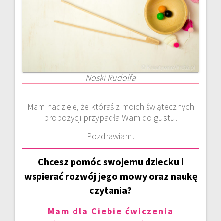
Noski Rudolfa
Mam nadzieję, że któraś z moich świątecznych
propozycji przypadła Wam do gustu.
Pozdrawiam!
Chcesz pomóc swojemu dziecku i
wspierać rozwój jego mowy oraz naukę
czytania?
Mam dla Ciebie ćwiczenia