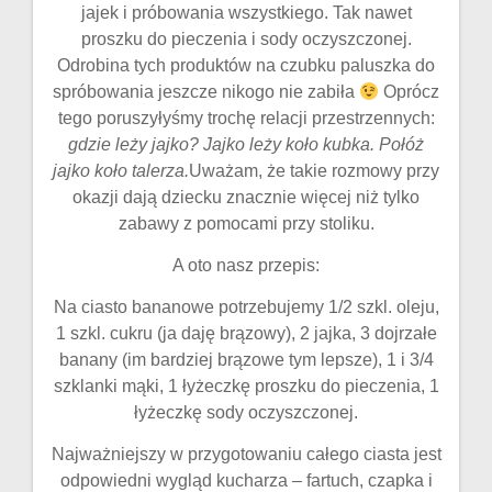
jajek i próbowania wszystkiego. Tak nawet
proszku do pieczenia i sody oczyszczonej.
Odrobina tych produktów na czubku paluszka do
spróbowania jeszcze nikogo nie zabiła
Oprócz
tego poruszyłyśmy trochę relacji przestrzennych:
gdzie leży jajko? Jajko leży koło kubka. Połóż
jajko koło talerza.
Uważam, że takie rozmowy przy
okazji dają dziecku znacznie więcej niż tylko
zabawy z pomocami przy stoliku.
A oto nasz przepis:
Na ciasto bananowe potrzebujemy 1/2 szkl. oleju,
1 szkl. cukru (ja daję brązowy), 2 jajka, 3 dojrzałe
banany (im bardziej brązowe tym lepsze), 1 i 3/4
szklanki mąki, 1 łyżeczkę proszku do pieczenia, 1
łyżeczkę sody oczyszczonej.
Najważniejszy w przygotowaniu całego ciasta jest
odpowiedni wygląd kucharza – fartuch, czapka i