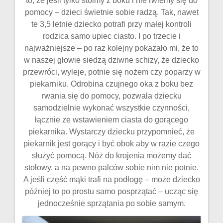
to, że jeśli tylko stoimy z boku i nie rwiemy się do
pomocy – dzieci świetnie sobie radzą. Tak, nawet
te 3,5 letnie dziecko potrafi przy małej kontroli
rodzica samo upiec ciasto. I po trzecie i
najważniejsze – po raz kolejny pokazało mi, że to
w naszej głowie siedzą dziwne schizy, że dziecko
przewróci, wyleje, potnie się nożem czy poparzy w
piekarniku. Odrobina czujnego oka z boku bez
rwania się do pomocy, pozwala dziecku
samodzielnie wykonać wszystkie czynności,
łącznie ze wstawieniem ciasta do gorącego
piekarnika. Wystarczy dziecku przypomnieć, że
piekarnik jest gorący i być obok aby w razie czego
służyć pomocą. Nóż do krojenia możemy dać
stołowy, a na pewno palców sobie nim nie potnie.
A jeśli część mąki trafi na podłogę – może dziecko
później to po prostu samo posprzątać – ucząc się
jednocześnie sprzątania po sobie samym.