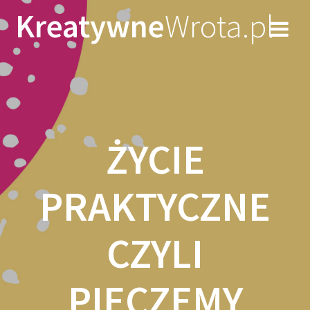
Skip
Kreatywne
Wrota.pl
to
content
ŻYCIE
PRAKTYCZNE
CZYLI
PIECZEMY