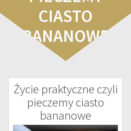
CIASTO
BANANOWE
Życie praktyczne czyli
Nawigacja
pieczemy ciasto
wpisu
bananowe