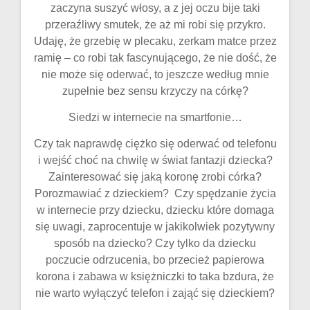
zaczyna suszyć włosy, a z jej oczu bije taki
przeraźliwy smutek, że aż mi robi się przykro.
Udaję, że grzebię w plecaku, zerkam matce przez
ramię – co robi tak fascynującego, że nie dość, że
nie może się oderwać, to jeszcze według mnie
zupełnie bez sensu krzyczy na córkę?
Siedzi w internecie na smartfonie…
Czy tak naprawdę ciężko się oderwać od telefonu
i wejść choć na chwilę w świat fantazji dziecka?
Zainteresować się jaką koronę zrobi córka?
Porozmawiać z dzieckiem? Czy spędzanie życia
w internecie przy dziecku, dziecku które domaga
się uwagi, zaprocentuje w jakikolwiek pozytywny
sposób na dziecko? Czy tylko da dziecku
poczucie odrzucenia, bo przecież papierowa
korona i zabawa w księżniczki to taka bzdura, że
nie warto wyłączyć telefon i zająć się dzieckiem?