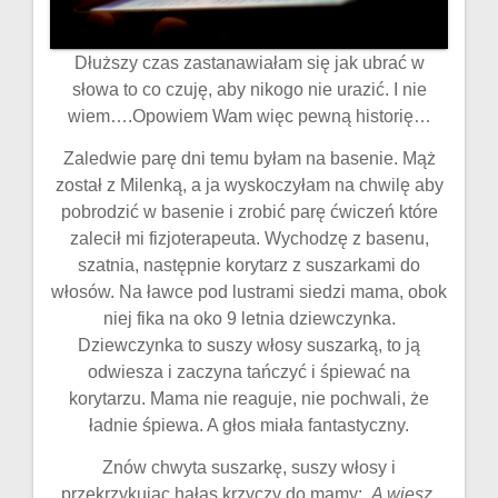
Dłuższy czas zastanawiałam się jak ubrać w
słowa to co czuję, aby nikogo nie urazić. I nie
wiem….Opowiem Wam więc pewną historię…
Zaledwie parę dni temu byłam na basenie. Mąż
został z Milenką, a ja wyskoczyłam na chwilę aby
pobrodzić w basenie i zrobić parę ćwiczeń które
zalecił mi fizjoterapeuta. Wychodzę z basenu,
szatnia, następnie korytarz z suszarkami do
włosów. Na ławce pod lustrami siedzi mama, obok
niej fika na oko 9 letnia dziewczynka.
Dziewczynka to suszy włosy suszarką, to ją
odwiesza i zaczyna tańczyć i śpiewać na
korytarzu. Mama nie reaguje, nie pochwali, że
ładnie śpiewa. A głos miała fantastyczny.
Znów chwyta suszarkę, suszy włosy i
przekrzykując hałas krzyczy do mamy:
A wiesz,