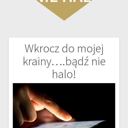
Wkrocz do mojej
Nawigacja
krainy….bądź nie
wpisu
halo!