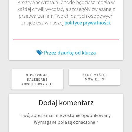
KreatywneWrota.pl Zgodę będziesz mogła w
każdej chwili wycofać, a szczegóły związane z
przetwarzaniem Twoich danych osobowych
znajdziesz w naszej
polityce prywatności
.
Przez dziurkę od klucza
PREVIOUS
NEXT
PREVIOUS:
NEXT:
MYŚLĘ I
POST:
POST:
MÓWIĘ…
KALENDARZ
ADWENTOWY 2016
Dodaj komentarz
Twój adres email nie zostanie opublikowany.
Wymagane pola są oznaczone
*