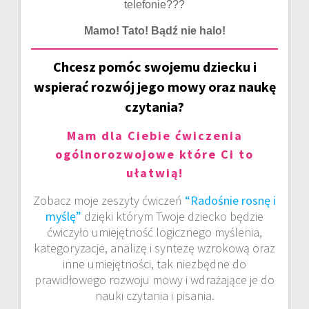
telefonie???
Mamo! Tato! Bądź nie halo!
Chcesz pomóc swojemu dziecku i
wspierać rozwój jego mowy oraz naukę
czytania?
Mam dla Ciebie ćwiczenia
ogólnorozwojowe które Ci to
ułatwią!
Zobacz moje zeszyty ćwiczeń
“Radośnie rosnę i
myślę”
dzięki którym Twoje dziecko będzie
ćwiczyło umiejętność logicznego myślenia,
kategoryzacje, analizę i syntezę wzrokową oraz
inne umiejętności, tak niezbędne do
prawidłowego rozwoju mowy i wdrażające je do
nauki czytania i pisania.