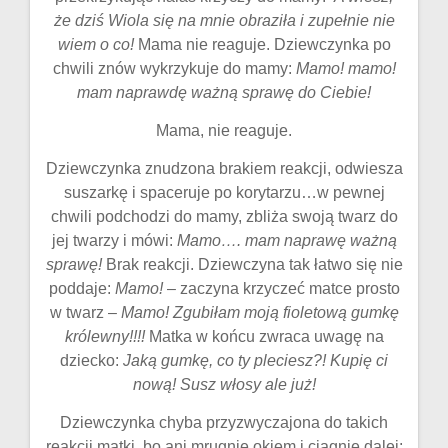
że dziś Wiola się na mnie obraziła i zupełnie nie
wiem o co!
Mama nie reaguje. Dziewczynka po
chwili znów wykrzykuje do mamy:
Mamo! mamo!
mam naprawdę ważną sprawę do Ciebie!
Mama, nie reaguje.
Dziewczynka znudzona brakiem reakcji, odwiesza
suszarkę i spaceruje po korytarzu…w pewnej
chwili podchodzi do mamy, zbliża swoją twarz do
jej twarzy i mówi:
Mamo…. mam naprawę ważną
sprawę!
Brak reakcji. Dziewczyna tak łatwo się nie
poddaje:
Mamo!
– zaczyna krzyczeć matce prosto
w twarz –
Mamo! Zgubiłam moją fioletową gumkę
królewny!!!!
Matka w końcu zwraca uwagę na
dziecko:
Jaką gumkę, co ty pleciesz?! Kupię ci
nową! Susz włosy ale już!
Dziewczynka chyba przyzwyczajona do takich
reakcji matki, bo ani mrugnie okiem i ciągnie dalej: