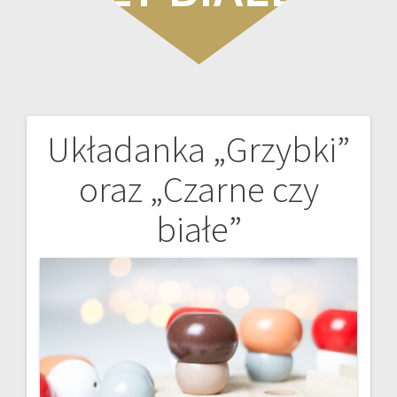
Układanka „Grzybki”
Nawigacja
oraz „Czarne czy
wpisu
białe”