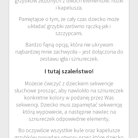
grzybków złożonych z dwóch elementów: nóżki
i kapelusza.
Pamiętajcie o tym, że cały czas dziecko może
układać grzybki zarówno rączką jak i
szczypcami.
Bardzo fajną opcją, która nie ukrywam
najbardziej mnie zachwyciła – jest dołączona do
zestawu igła i sznureczek.
I tutaj szaleństwo!
Możecie ćwiczyć z dzieckiem sekwencje
słuchowe prosząc, aby nawlokło na sznureczek
konkretne kolory w podanej przez Was
sekwencji. Dziecko musi zapamiętać sekwencję
którą wypowiecie, a następnie nawlec na
sznureczek odpowiednie elementy.
Bo oczywiście wszystkie kule oraz kapelusze
grzybków posiadają otwory przez które dziecko