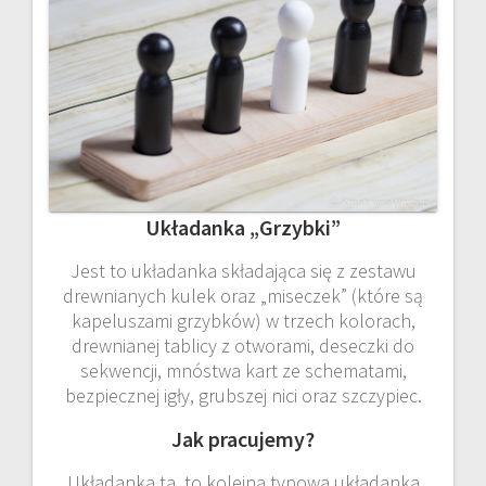
Układanka „Grzybki”
Jest to układanka składająca się z zestawu
drewnianych kulek oraz „miseczek” (które są
kapeluszami grzybków) w trzech kolorach,
drewnianej tablicy z otworami, deseczki do
sekwencji, mnóstwa kart ze schematami,
bezpiecznej igły, grubszej nici oraz szczypiec.
Jak pracujemy?
Układanka ta, to kolejna typowa układanka