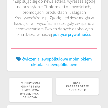
*Zapisując się do newslettera, wyrażasz zgodę
na przesyłanie Ci informacji o nowościach,
promocjach, produktach i usługach
KreatywneWrota.pl Zgodę będziesz mogła w
każdej chwili wycofać, a szczegóły związane z
przetwarzaniem Twoich danych osobowych
znajdziesz w naszej
polityce prywatności
.
ćwiczenia lewopółkulowe
moim okiem
układanki lewopółkulowe
PREVIOUS
NEXT
PREVIOUS:
NEXT:
POST:
POST:
KATASTROFA W
GIMNASTYKA
KURNIKU!
UMYSŁOWA
DYSLEKTYKA –
OBLICZAM!