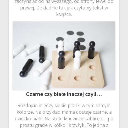
zaczynając od najwyższego, od strony lewej do
prawej. Dokładnie tak jak czytamy tekst w
książce.
Czarne czy białe inaczej czyli…
Rozdajcie między siebie pionki w tym samym
kolorze. Na przykład mama dostaje czarne, a
dziecko białe. Na stole kładziecie tablicę i… po
prostu gracie w kółko i krzyżyk! To jedna z