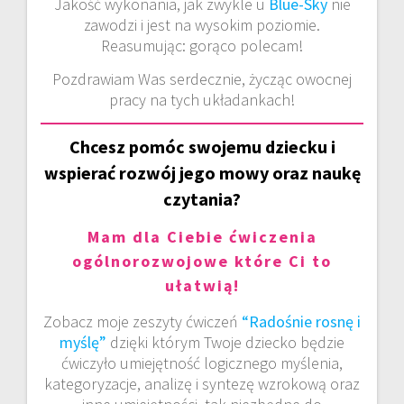
Jakość wykonania, jak zwykle u
Blue-Sky
nie
zawodzi i jest na wysokim poziomie.
Reasumując: gorąco polecam!
Pozdrawiam Was serdecznie, życząc owocnej
pracy na tych układankach!
Chcesz pomóc swojemu dziecku i
wspierać rozwój jego mowy oraz naukę
czytania?
Mam dla Ciebie ćwiczenia
ogólnorozwojowe które Ci to
ułatwią!
Zobacz moje zeszyty ćwiczeń
“Radośnie rosnę i
myślę”
dzięki którym Twoje dziecko będzie
ćwiczyło umiejętność logicznego myślenia,
kategoryzacje, analizę i syntezę wzrokową oraz