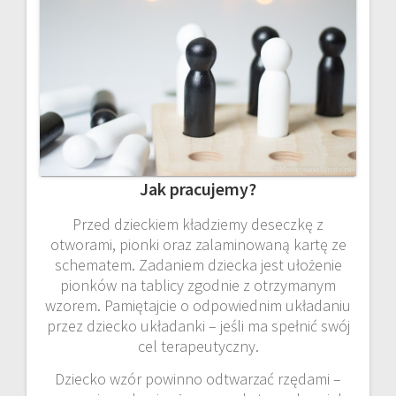
Jak pracujemy?
Przed dzieckiem kładziemy deseczkę z
otworami, pionki oraz zalaminowaną kartę ze
schematem. Zadaniem dziecka jest ułożenie
pionków na tablicy zgodnie z otrzymanym
wzorem. Pamiętajcie o odpowiednim układaniu
przez dziecko układanki – jeśli ma spełnić swój
cel terapeutyczny.
Dziecko wzór powinno odtwarzać rzędami –