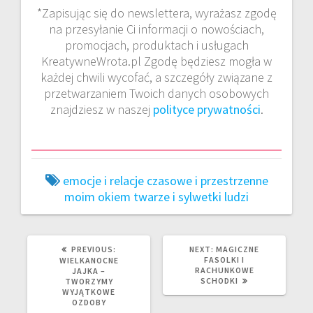
*Zapisując się do newslettera, wyrażasz zgodę
na przesyłanie Ci informacji o nowościach,
promocjach, produktach i usługach
KreatywneWrota.pl Zgodę będziesz mogła w
każdej chwili wycofać, a szczegóły związane z
przetwarzaniem Twoich danych osobowych
znajdziesz w naszej
polityce prywatności
.
emocje i relacje czasowe i przestrzenne
moim okiem
twarze i sylwetki ludzi
PREVIOUS
NEXT
PREVIOUS:
NEXT:
MAGICZNE
POST:
POST:
FASOLKI I
WIELKANOCNE
RACHUNKOWE
JAJKA –
SCHODKI
TWORZYMY
WYJĄTKOWE
OZDOBY