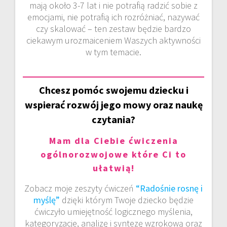
mają około 3-7 lat i nie potrafią radzić sobie z
emocjami, nie potrafią ich rozróżniać, nazywać
czy skalować – ten zestaw będzie bardzo
ciekawym urozmaiceniem Waszych aktywności
w tym temacie.
Chcesz pomóc swojemu dziecku i
wspierać rozwój jego mowy oraz naukę
czytania?
Mam dla Ciebie ćwiczenia
ogólnorozwojowe które Ci to
ułatwią!
Zobacz moje zeszyty ćwiczeń
“Radośnie rosnę i
myślę”
dzięki którym Twoje dziecko będzie
ćwiczyło umiejętność logicznego myślenia,
kategoryzacje, analizę i syntezę wzrokową oraz