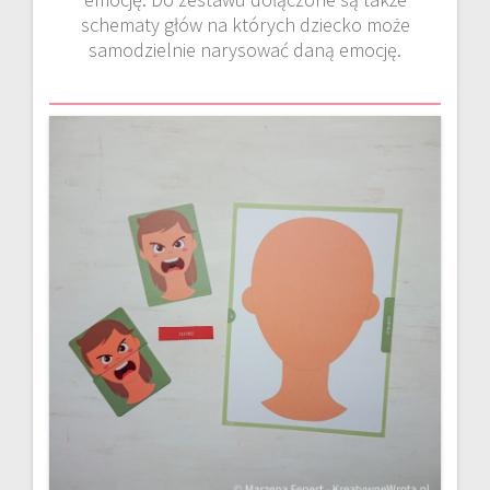
schematy głów na których dziecko może
samodzielnie narysować daną emocję.