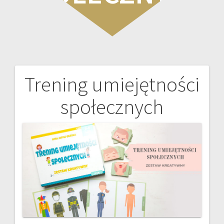
Trening umiejętności
Nawigacja
społecznych
wpisu