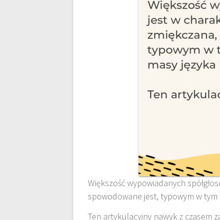
Większość wypowiadanych spółgłose
spowodowane jest, typowym w tym 
Ten artykulacyjny nawyk z czasem z