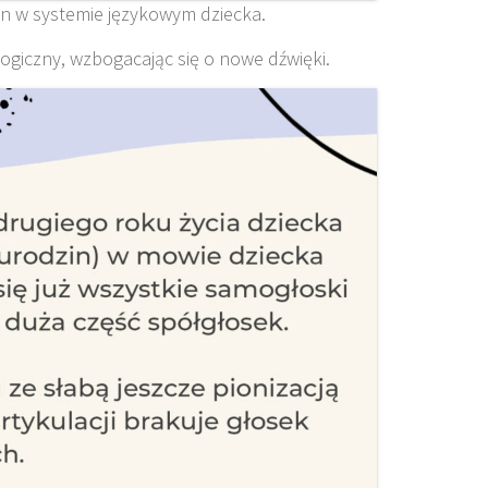
ian w systemie językowym dziecka.
ogiczny, wzbogacając się o nowe dźwięki.