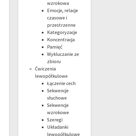
wzrokowa
Emocje, relacje
czasowe i
przestrzenne
Kategoryzacje
Koncentracja
Pamięć
Wykluczanie ze
zbioru
Ćwiczenia
lewopółkulowe
Łączenie cech
Sekwencje
słuchowe
Sekwencje
wzrokowe
Szeregi
Układanki
lewopółkulowe