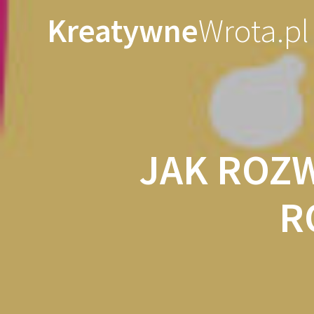
Skip
Kreatywne
Wrota.pl
to
content
JAK ROZW
R