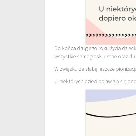
Do końca drugiego roku życia dziecka
wszystkie samogłoski ustne oraz du
W związku ze słabą jeszcze pionizacj
U niektórych dzieci pojawiają się on