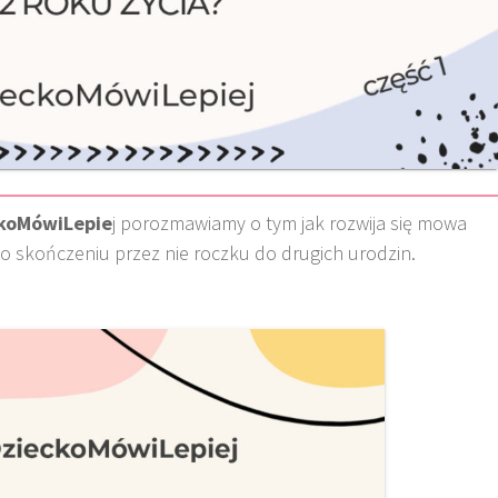
koMówiLepie
j porozmawiamy o tym jak rozwija się mowa
 po skończeniu przez nie roczku do drugich urodzin.