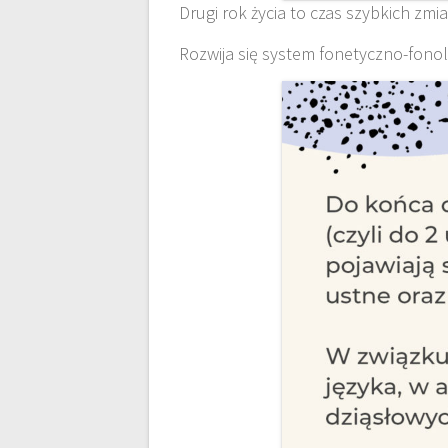
Drugi rok życia to czas szybkich zm
Rozwija się system fonetyczno-fonol