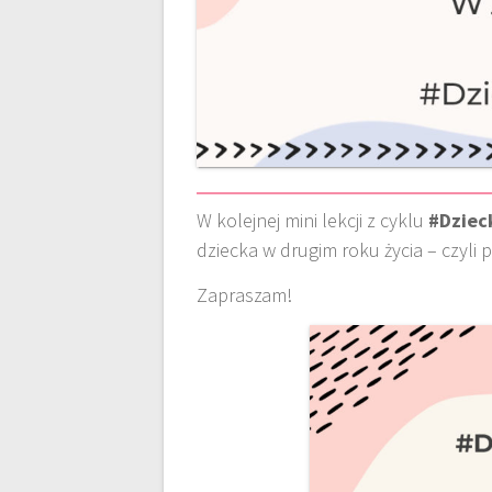
W kolejnej mini lekcji z cyklu
#Dziec
dziecka w drugim roku życia – czyli
Zapraszam!