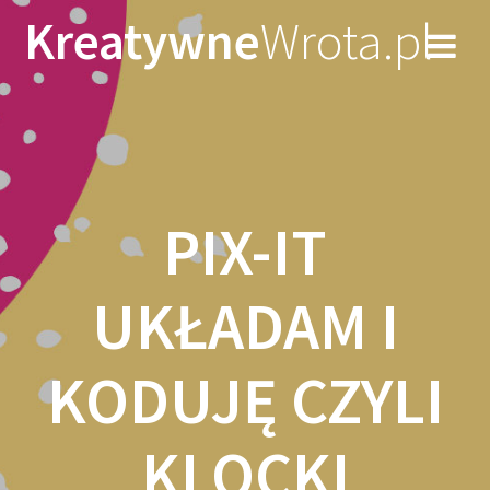
Skip
Kreatywne
Wrota.pl
to
content
PIX-IT
UKŁADAM I
KODUJĘ CZYLI
KLOCKI