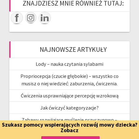
ZNAJDZIESZ MNIE RÓWNIEŻ TUTAJ:
NAJNOWSZE ARTYKUŁY
Lody – nauka czytania sylabami
Propriocepcja (czucie głębokie) – wszystko co
musisz o niej wiedzieć: zaburzenia, ćwiczenia.
Ćwiczenia usprawniające percepcję wzrokową
Jak ćwiczyć kategoryzacje?
Zabawy rozwijające myślenie przyczynowo –
Szukasz pomocy wspierających rozwój mowy dziecka?
skutkowe
Zobacz