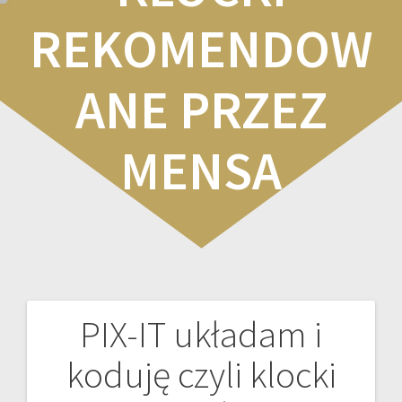
REKOMENDOW
ANE PRZEZ
MENSA
PIX-IT układam i
Nawigacja
koduję czyli klocki
wpisu