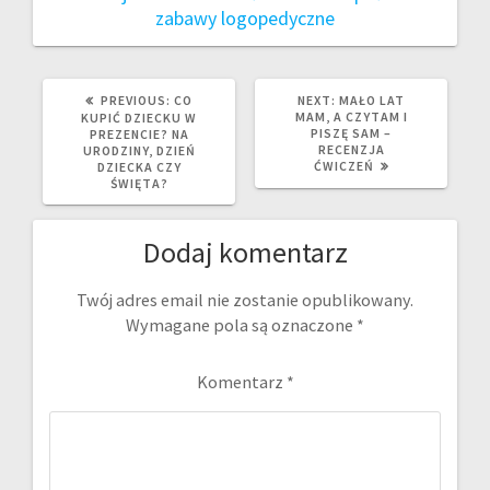
zabawy logopedyczne
PREVIOUS
NEXT
PREVIOUS:
CO
NEXT:
MAŁO LAT
POST:
POST:
MAM, A CZYTAM I
KUPIĆ DZIECKU W
PISZĘ SAM –
PREZENCIE? NA
RECENZJA
URODZINY, DZIEŃ
ĆWICZEŃ
DZIECKA CZY
ŚWIĘTA?
Dodaj komentarz
Twój adres email nie zostanie opublikowany.
Wymagane pola są oznaczone
*
Komentarz
*