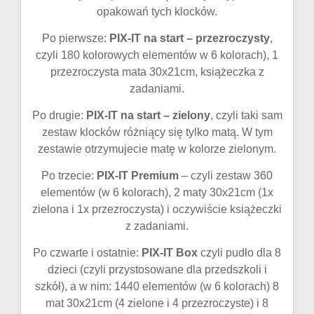
opakowań tych klocków.
Po pierwsze:
PIX-IT na start – przezroczysty
,
czyli 180 kolorowych elementów w 6 kolorach), 1
przezroczysta mata 30x21cm, książeczka z
zadaniami.
Po drugie:
PIX-IT na start – zielony
, czyli taki sam
zestaw klocków różniący się tylko matą. W tym
zestawie otrzymujecie matę w kolorze zielonym.
Po trzecie:
PIX-IT Premium
– czyli zestaw 360
elementów (w 6 kolorach), 2 maty 30x21cm (1x
zielona i 1x przezroczysta) i oczywiście książeczki
z zadaniami.
Po czwarte i ostatnie:
PIX-IT Box
czyli pudło dla 8
dzieci (czyli przystosowane dla przedszkoli i
szkół), a w nim: 1440 elementów (w 6 kolorach) 8
mat 30x21cm (4 zielone i 4 przezroczyste) i 8