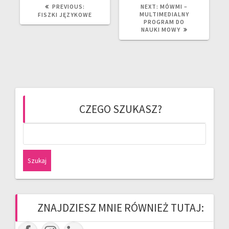
PREVIOUS
NEXT
PREVIOUS:
NEXT:
MÓWMI –
POST:
POST:
MULTIMEDIALNY
FISZKI JĘZYKOWE
PROGRAM DO
NAUKI MOWY
CZEGO SZUKASZ?
Szukaj:
ZNAJDZIESZ MNIE RÓWNIEŻ TUTAJ: