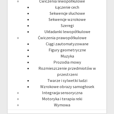
Ćwiczenia lewopółkulowe
Łączenie cech
Sekwencje słuchowe
Sekwencje wzrokowe
Szeregi
Układanki lewopółkulowe
Ćwiczenia prawopółkulowe
Ciągi zautomatyzowane
Figury geometryczne
Muzyka
Prozodia mowy
Rozmieszczenie przedmiotów w
przestrzeni
Twarze i sylwetki ludzi
Wzrokowe obrazy samogłosek
Integracja sensoryczna
Motoryka i terapia reki
Wymowa