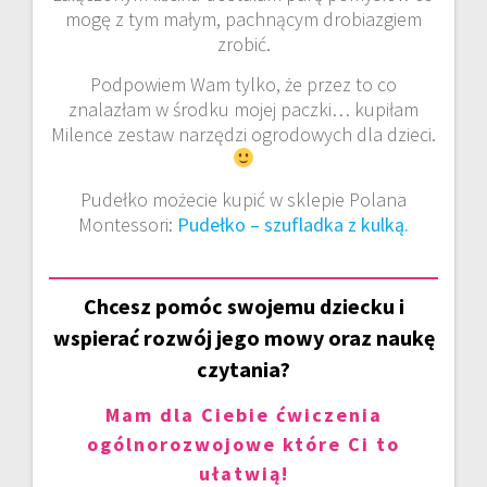
mogę z tym małym, pachnącym drobiazgiem
zrobić.
Podpowiem Wam tylko, że przez to co
znalazłam w środku mojej paczki… kupiłam
Milence zestaw narzędzi ogrodowych dla dzieci.
Pudełko możecie kupić w sklepie Polana
Montessori:
Pudełko – szufladka z kulką.
Chcesz pomóc swojemu dziecku i
wspierać rozwój jego mowy oraz naukę
czytania?
Mam dla Ciebie ćwiczenia
ogólnorozwojowe które Ci to
ułatwią!