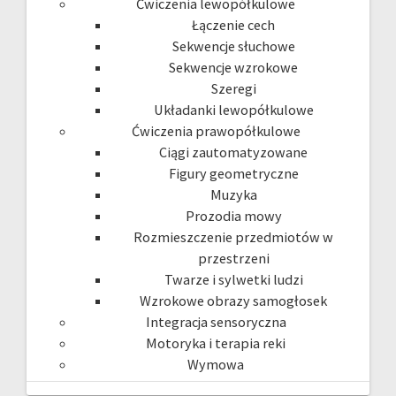
Ćwiczenia lewopółkulowe
Łączenie cech
Sekwencje słuchowe
Sekwencje wzrokowe
Szeregi
Układanki lewopółkulowe
Ćwiczenia prawopółkulowe
Ciągi zautomatyzowane
Figury geometryczne
Muzyka
Prozodia mowy
Rozmieszczenie przedmiotów w
przestrzeni
Twarze i sylwetki ludzi
Wzrokowe obrazy samogłosek
Integracja sensoryczna
Motoryka i terapia reki
Wymowa