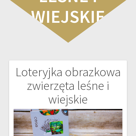
WIEJSKIE
Loteryjka obrazkowa
Nawigacja
zwierzęta leśne i
wpisu
wiejskie