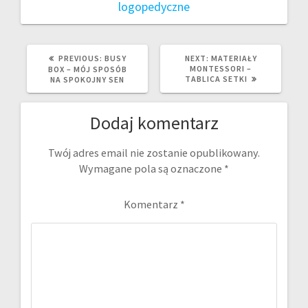
logopedyczne
PREVIOUS
NEXT
PREVIOUS:
BUSY
NEXT:
MATERIAŁY
POST:
POST:
MONTESSORI –
BOX – MÓJ SPOSÓB
TABLICA SETKI
NA SPOKOJNY SEN
Dodaj komentarz
Twój adres email nie zostanie opublikowany.
Wymagane pola są oznaczone
*
Komentarz
*