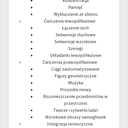
Koncentracja
Pamięć
Wykluczanie ze zbioru
Ćwiczenia lewopółkulowe
Łączenie cech
Sekwencje słuchowe
Sekwencje wzrokowe
Szeregi
Układanki lewopółkulowe
Ćwiczenia prawopółkulowe
Ciągi zautomatyzowane
Figury geometryczne
Muzyka
Prozodia mowy
Rozmieszczenie przedmiotów w
przestrzeni
Twarze i sylwetki ludzi
Wzrokowe obrazy samogłosek
Integracja sensoryczna