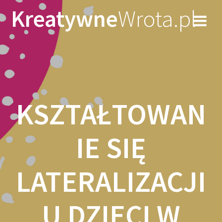
Skip
Kreatywne
Wrota.pl
to
content
KSZTAŁTOWAN
IE SIĘ
LATERALIZACJI
U DZIECI W