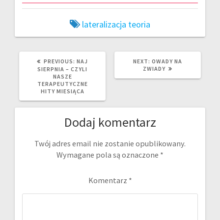
lateralizacja
teoria
PREVIOUS
NEXT
PREVIOUS:
NAJ
NEXT:
OWADY NA
POST:
POST:
ZWIADY
SIERPNIA – CZYLI
NASZE
TERAPEUTYCZNE
HITY MIESIĄCA
Dodaj komentarz
Twój adres email nie zostanie opublikowany.
Wymagane pola są oznaczone
*
Komentarz
*