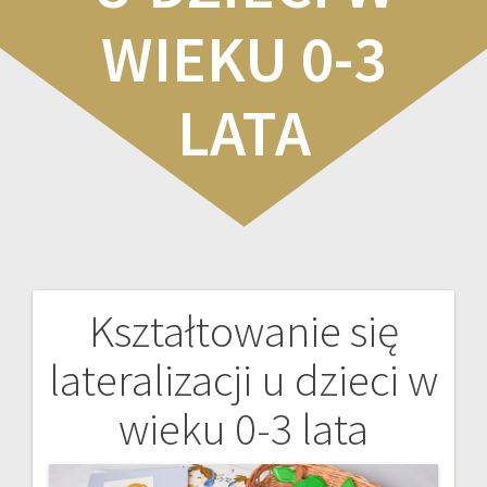
WIEKU 0-3
LATA
Kształtowanie się
Nawigacja
lateralizacji u dzieci w
wpisu
wieku 0-3 lata