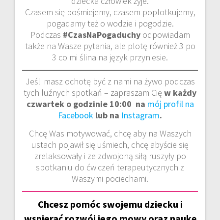
dziecka człowiek żyje.
Czasem się pośmiejemy, czasem poplotkujemy,
pogadamy też o wodzie i pogodzie.
Podczas
#CzasNaPogaduchy
odpowiadam
także na Wasze pytania, ale plotę również 3 po
3 co mi ślina na język przyniesie.
Jeśli masz ochotę być z nami na żywo podczas
tych luźnych spotkań – zapraszam Cię
w każdy
czwartek o godzinie 10:00 na
mój profil na
Facebook
lub na
Instagram
.
Chcę Was motywować, chcę aby na Waszych
ustach pojawił się uśmiech, chcę abyście się
zrelaksowały i ze zdwojoną siłą ruszyły po
spotkaniu do ćwiczeń terapeutycznych z
Waszymi pociechami.
Chcesz pomóc swojemu dziecku i
wspierać rozwój jego mowy oraz naukę