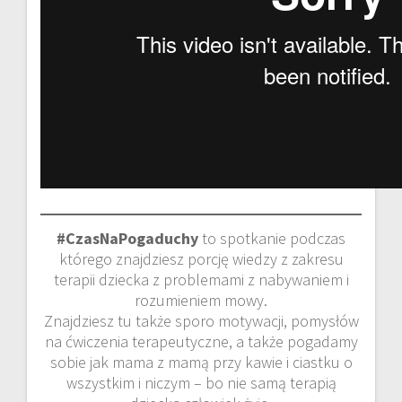
#CzasNaPogaduchy
to spotkanie podczas
którego znajdziesz porcję wiedzy z zakresu
terapii dziecka z problemami z nabywaniem i
rozumieniem mowy.
Znajdziesz tu także sporo motywacji, pomysłów
na ćwiczenia terapeutyczne, a także pogadamy
sobie jak mama z mamą przy kawie i ciastku o
wszystkim i niczym – bo nie samą terapią