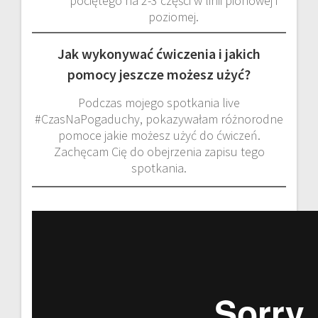
pociętego na 2-3 części w linii pionowej i
poziomej.
Jak wykonywać ćwiczenia i jakich
pomocy jeszcze możesz użyć?
Podczas mojego spotkania live
#CzasNaPogaduchy, pokazywałam różnorodne
pomoce jakie możesz użyć do ćwiczeń.
Zachęcam Cię do obejrzenia zapisu tego
spotkania.