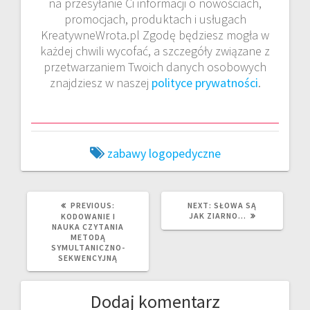
na przesyłanie Ci informacji o nowościach,
promocjach, produktach i usługach
KreatywneWrota.pl Zgodę będziesz mogła w
każdej chwili wycofać, a szczegóły związane z
przetwarzaniem Twoich danych osobowych
znajdziesz w naszej
polityce prywatności
.
zabawy logopedyczne
PREVIOUS
NEXT
PREVIOUS:
NEXT:
SŁOWA SĄ
POST:
POST:
JAK ZIARNO…
KODOWANIE I
NAUKA CZYTANIA
METODĄ
SYMULTANICZNO-
SEKWENCYJNĄ
Dodaj komentarz