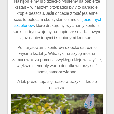
Następnie my lub dziecko rysujemy na papierze
kształt – w naszym przypadku były to parasole i
krople deszczu. Jeśli chcecie zrobić jesienne
liście, to polecam skorzystanie z moich
jesiennych
szablonów
, które drukujemy, wycinamy kontur z
kartki i odrysowujemy na papierze śniadaniowym
z już naniesionymi i stopionymi kredkami.
Po narysowaniu konturów dziecko ostrożnie
wycina kształty. Witrażyki na szybę można
zamocować za pomocą zwykłego kleju w sztyfcie,
większe elementy warto dodatkowo przykleić
taśmą samoprzylepną.
A tak prezentują się nasze witrażyki – krople
deszczu: