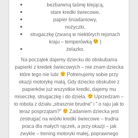
bezbarwną taśmę klejącą,
stare kredki świecowe,
papier śniadaniowy,
nożyczki,
strugaczkę (zwaną w niektórych rejonach
kraju – temperówką
)
żelazko.
Na początek dajemy dziecku do obskubania
papierki z kredek świecowych – nie znam dziecka
które tego nie lubi
Potrenujemy sobie przy
okazji motorykę małą. Gdy dziecko obskubie z
papierków już wszystkie kredki, dajemy mu
miseczkę, strugaczkę i do dzieła.
Uprzedzam –
to robota z działu „strasznie brudne” i ” o raju jak to
teraz posprzątam?”
Zadaniem dziecka jest
zestrugać na wiórki kredki świecowe – trudna
praca dla małych rączek, a przy okazji – jak
zwykle – trening motoryki małej, poprawnego