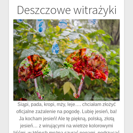
Deszczowe witrażyki
Nawigacja
wpisu
Siąpi, pada, kropi, mży, leje…. chciałam złożyć
oficjalne zażalenie na pogodę. Lubię jesień, ba!
Ja kocham jesień! Ale tę piękną, polską, złotą
jesień… z wirującymi na wietrze kolorowymi
liśćmi, w których można szurać nogami, podrzucać